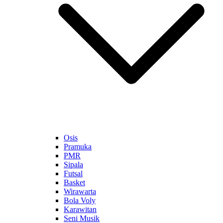
Osis
Pramuka
PMR
Sipala
Futsal
Basket
Wirawarta
Bola Voly
Karawitan
Seni Musik