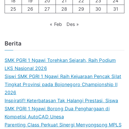
18
19
20
21
22
23
24
25
26
27
28
29
30
31
« Feb
Des »
Berita
SMK PGRI 1 Ngawi Torehkan Sejarah, Raih Podium
LKS Nasional 2026
Siswi SMK PGRI 1 Ngawi Raih Kejuaraan Pencak Silat
Tingkat Provinsi pada Bojonegoro Championship II
2026
Inspiratif! Keterbatasan Tak Halangi Prestasi, Siswa
SMK PGRI 1 Ngawi Borong Dua Penghargaan di
Kompetisi AutoCAD Unesa
Parenting Class Perkuat Sinergi Menyongsong MPLS