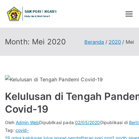
Loncat
ke
SMK PGRI 1
STUDY HARD WORK SMART
konten
NGAWI
Month:
Mei 2020
Beranda
2020
Mei
Kelulusan di Tengah Pande
Covid-19
Oleh
Admin Web
Dipublikasi pada
02/05/2020
Dipublikasi di
Beri
Tag:
covid-
19
,
grisa
,
kelulusan
,
lulus
,
ngawi
,
pendaftaran
,
pgri
,
pgri1
,
ppdb
,
sisw