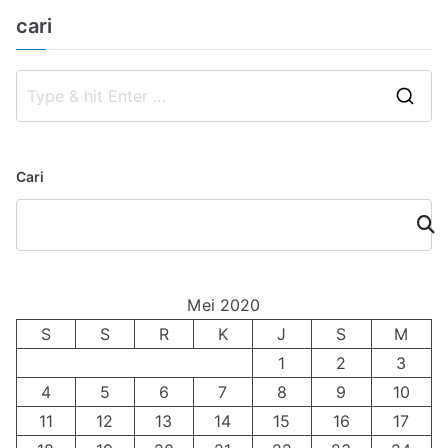
cari
S
e
a
Cari
r
c
Cari
h
f
o
Mei 2020
r
S
S
R
K
J
S
M
:
1
2
3
4
5
6
7
8
9
10
11
12
13
14
15
16
17