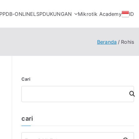
PPDB-ONLINE
LSP
DUKUNGAN
Mikrotik Academy
ID
Beranda
Rohis
Cari
Cari
cari