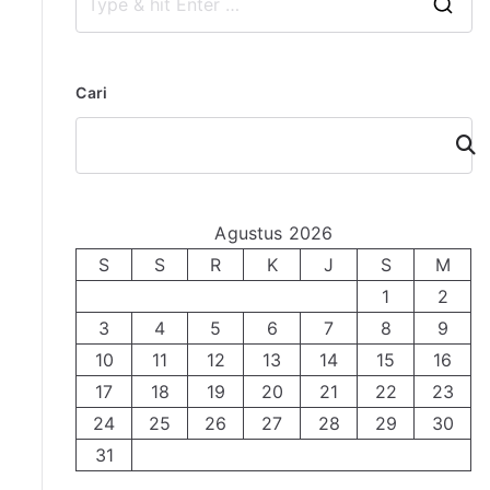
S
e
a
Cari
r
c
Cari
h
f
o
Agustus 2026
r
S
S
R
K
J
S
M
:
1
2
3
4
5
6
7
8
9
10
11
12
13
14
15
16
17
18
19
20
21
22
23
24
25
26
27
28
29
30
31