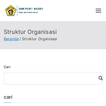
Loncat
ke
SMK PGRI 1
STUDY HARD WORK SMART
konten
NGAWI
Struktur Organisasi
Beranda
Struktur Organisasi
Cari
Cari
cari