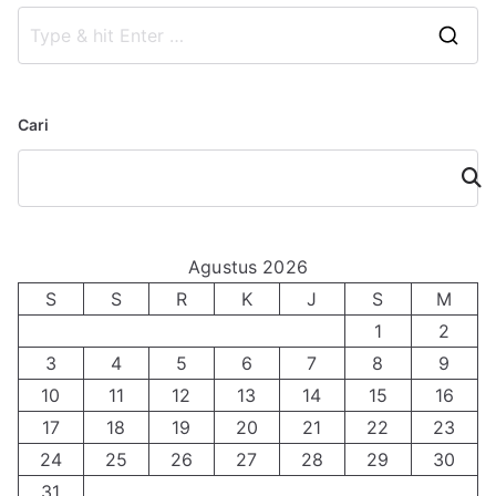
S
e
a
Cari
r
c
Cari
h
f
o
Agustus 2026
r
S
S
R
K
J
S
M
:
1
2
3
4
5
6
7
8
9
10
11
12
13
14
15
16
17
18
19
20
21
22
23
24
25
26
27
28
29
30
31