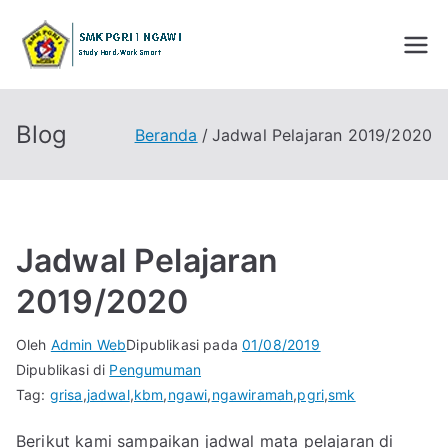
Loncat
ke
SMK PGRI 1
STUDY HARD WORK SMART
konten
NGAWI
Blog
Beranda
Jadwal Pelajaran 2019/2020
Jadwal Pelajaran
2019/2020
Oleh
Admin Web
Dipublikasi pada
01/08/2019
Dipublikasi di
Pengumuman
Tag:
grisa
,
jadwal
,
kbm
,
ngawi
,
ngawiramah
,
pgri
,
smk
Berikut kami sampaikan jadwal mata pelajaran di