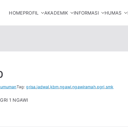
HOME
PROFIL
AKADEMIK
INFORMASI
HUMAS
NGAWI
0
gumuman
Tag:
grisa
,
jadwal
,
kbm
,
ngawi
,
ngawiramah
,
pgri
,
smk
PGRI 1 NGAWI