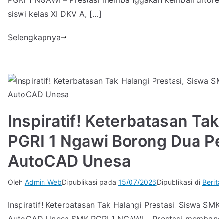
PGRI 1 NGAWI – Prestasi membanggakan kembali ditorehk
siswi kelas XI DKV A, […]
Selengkapnya
Inspiratif! Keterbatasan Ta
PGRI 1 Ngawi Borong Dua P
AutoCAD Unesa
Oleh
Admin Web
Dipublikasi pada
15/07/2026
Dipublikasi di
Berit
Inspiratif! Keterbatasan Tak Halangi Prestasi, Siswa 
AutoCAD Unesa SMK PGRI 1 NGAWI – Prestasi membangg