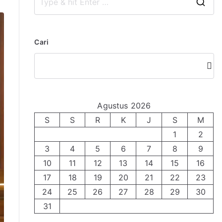
S
e
a
Cari
r
c
Cari
h
f
o
Agustus 2026
r
S
S
R
K
J
S
M
:
1
2
3
4
5
6
7
8
9
10
11
12
13
14
15
16
17
18
19
20
21
22
23
24
25
26
27
28
29
30
31