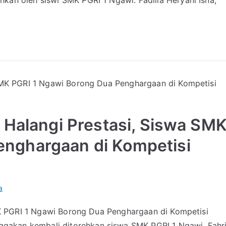
an oleh siswi SMK PGRI 1 Ngawi. Fadilla Heryani Isna,
k Halangi Prestasi, Siswa SM
enghargaan di Kompetisi
a
SMK PGRI 1 Ngawi Borong Dua Penghargaan di Kompetisi
akan kembali ditorehkan siswa SMK PGRI 1 Ngawi. Fahr