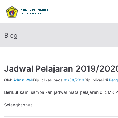
Loncat
ke
SMK PGRI 1 
STUDY HARD WORK SMART
konten
Blog
Jadwal Pelajaran 2019/202
Oleh
Admin Web
Dipublikasi pada
01/08/2019
Dipublikasi di
Pen
Berikut kami sampaikan jadwal mata pelajaran di SMK 
Selengkapnya