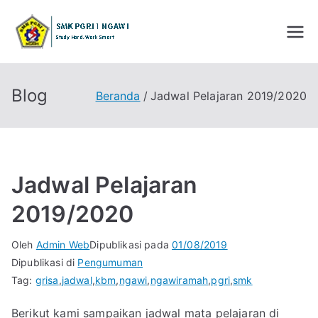
Loncat
ke
SMK PGRI 1
STUDY HARD WORK SMART
konten
NGAWI
Blog
Beranda
Jadwal Pelajaran 2019/2020
Jadwal Pelajaran
2019/2020
Oleh
Admin Web
Dipublikasi pada
01/08/2019
Dipublikasi di
Pengumuman
Tag:
grisa
,
jadwal
,
kbm
,
ngawi
,
ngawiramah
,
pgri
,
smk
Berikut kami sampaikan jadwal mata pelajaran di