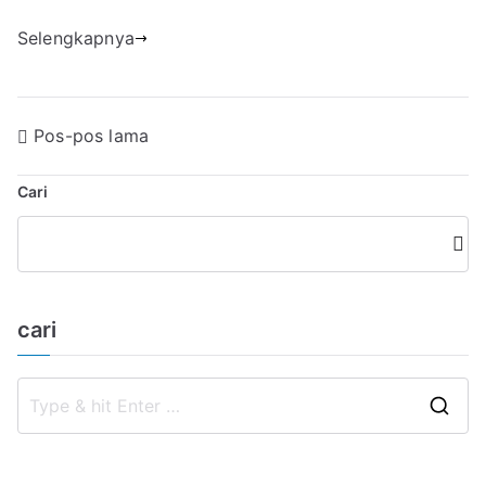
Selengkapnya
Navigasi
Pos-pos lama
pos
Cari
Cari
cari
S
e
a