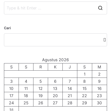
S
e
a
Cari
r
c
Cari
h
f
o
Agustus 2026
r
S
S
R
K
J
S
M
:
1
2
3
4
5
6
7
8
9
10
11
12
13
14
15
16
17
18
19
20
21
22
23
24
25
26
27
28
29
30
31