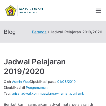
Loncat
ke
SMK PGRI 1
STUDY HARD WORK SMART
konten
NGAWI
Blog
Beranda
Jadwal Pelajaran 2019/2020
Jadwal Pelajaran
2019/2020
Oleh
Admin Web
Dipublikasi pada
01/08/2019
Dipublikasi di
Pengumuman
Tag:
grisa
,
jadwal
,
kbm
,
ngawi
,
ngawiramah
,
pgri
,
smk
Berikut kami sampaikan jadwal mata pelajaran di