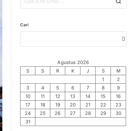
S
e
a
Cari
r
c
Cari
h
f
o
Agustus 2026
r
S
S
R
K
J
S
M
:
1
2
3
4
5
6
7
8
9
10
11
12
13
14
15
16
17
18
19
20
21
22
23
24
25
26
27
28
29
30
31