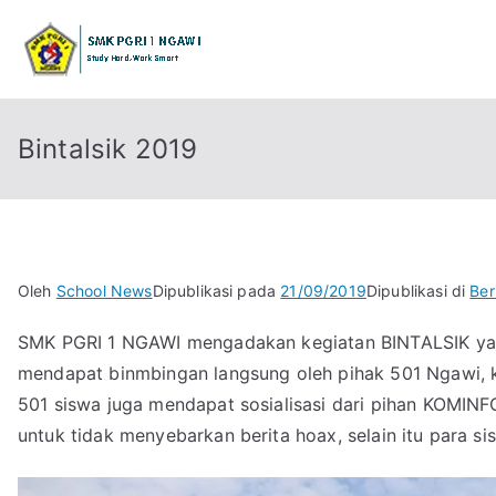
Loncat
ke
SMK PGRI 1 
STUDY HARD WORK SMART
konten
Bintalsik 2019
Oleh
School News
Dipublikasi pada
21/09/2019
Dipublikasi di
Ber
SMK PGRI 1 NGAWI mengadakan kegiatan BINTALSIK yang
mendapat binmbingan langsung oleh pihak 501 Ngawi, keg
501 siswa juga mendapat sosialisasi dari pihan KOMI
untuk tidak menyebarkan berita hoax, selain itu para s